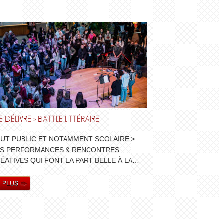
RE DÉLIVRE > BATTLE LITTÉRAIRE
DIRE L’ÉCRI
UT PUBLIC ET NOTAMMENT SCOLAIRE >
TOUT PUBLI
S PERFORMANCES & RENCONTRES
DES PERFO
ÉATIVES QUI FONT LA PART BELLE À LA…
CRÉATIVES 
D'UNE PARO