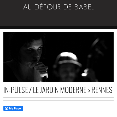
IN-PULSE / LE JARDIN MODERNE > RENNES