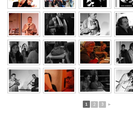
1
2
3
►