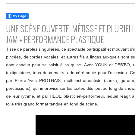
UNE SCÈNE OUVERTE, MÉTISSE ET PLURIELL
JAM + PERFORMANCE PLASTIQUE
Tissé de paroles singulières, ce spectacle participatif et mouvant s’
pincées, de cordes vocales, et autres fils à linges auxquels sont 
dont chacun peut se saisir à sa guise. Avec YOUN et DEB’BO, re
textipulatrice, tous deux maitres de cérémonie pour l’occasion. 
par Pierre-Yves PROTHAIS, multi-instrumentiste (sanza, gurumi
percussions), qui improvise sur les textes dits tout au long du show,
de leur rythme, et par HÉOL, plasticien-performeur, lequel réagit à l’
toile très grand format tendue en fond de scène.