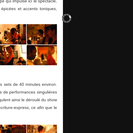
e qui impulse ici le spectacle,
 épicées et accents toniques,
s sets de 40 minutes environ.
és de performances singulières
ulent ainsi le déroulé du show
écriture-express, ce afin que le