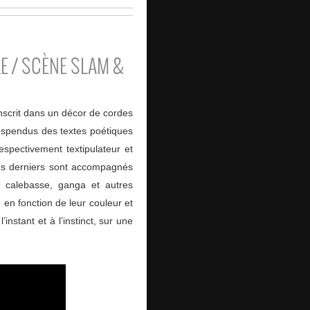
E / SCÈNE SLAM &
inscrit dans un décor de cordes
suspendus des textes poétiques
spectivement textipulateur et
Ces derniers sont accompagnés
, calebasse, ganga et autres
 en fonction de leur couleur et
instant et à l’instinct, sur une