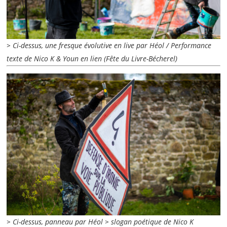
> Ci-dessus, une fresque évolutive en live par Héol / Performance
texte de Nico K & Youn en lien (Fête du Livre-Bécherel)
> Ci-dessus, panneau par Héol > slogan poétique de Nico K