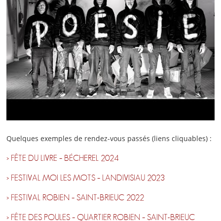
Quelques exemples de rendez-vous passés (liens cliquables) :
> FÊTE DU LIVRE – BÉCHEREL 2024
> FESTIVAL MOI LES MOTS – LANDIVISIAU 2023
> FESTIVAL ROBIEN – SAINT-BRIEUC 2022
> FÊTE DES POULES – QUARTIER ROBIEN – SAINT-BRIEUC