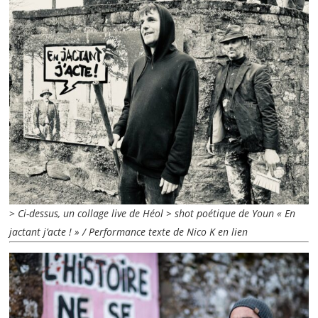
>
Ci-dessus, un collage live de Héol > shot poétique de Youn « En
jactant j’acte ! » / Performance texte de Nico K en lien