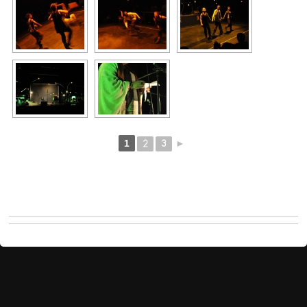
1
2
3
►