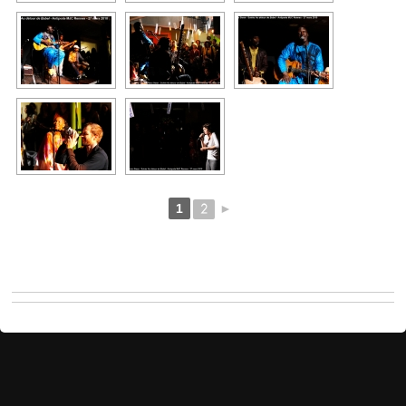
1
2
►