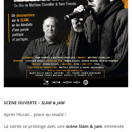
SCÈNE OUVERTE
–
SLAM & JAM
Après l’écran… place au vivant !
La soirée se prolonge avec une
scène Slam & Jam
, emmenée