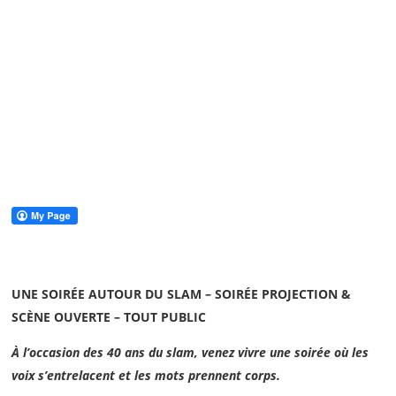
n
e
_
G
U
I
C
H
E
N
UNE SOIRÉE AUTOUR DU SLAM – SOIRÉE PROJECTION &
SCÈNE OUVERTE –
TOUT PUBLIC
À l’occasion des 40 ans du slam, venez vivre une soirée où les
voix s’entrelacent et les mots prennent corps.