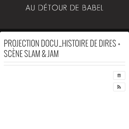
PROJECTION DOCU_HISTOIRE DE DIRES +
Q
U
SCÈNE SLAM & JAM
A
N
D
:
3
0
j
u
i
n