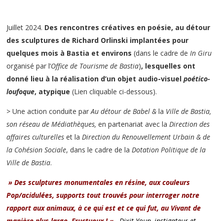
Juillet 2024.
Des rencontres créatives en poésie, au détour
des sculptures de Richard Orlinski implantées pour
quelques mois à Bastia et environs
(dans le cadre de
In Giru
organisé par l’
Office de Tourisme de Bastia
)
,
lesquelles ont
donné lieu à la réalisation d’un objet audio-visuel
poético-
loufoque
, atypique
(Lien cliquable ci-dessous).
> Une action conduite par
Au détour de Babel &
la
Ville de Bastia,
son réseau de Médiathèques,
en partenariat avec la
Direction des
affaires culturelles
et la
Direction du Renouvellement Urbain & de
la Cohésion Sociale
, dans le cadre de la
Dotation Politique de la
Ville de Bastia
.
» Des sculptures monumentales en résine, aux couleurs
Pop/acidulées, supports tout trouvés pour interroger notre
rapport aux animaux, à ce qui est et ce qui fut, au Vivant de
manière plus large. Fructueux ! « .
Dixit Youn, instigateur et